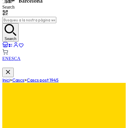
Search
Search
EN
ES
CA
Inici
>
Cascs
>
Cascs post 1945