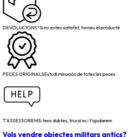
DEVOLUCIONS*
Si no esteu satisfet, torneu el producte
PECES ORIGINALS
Estudi minuciós de totes les peces
T'ASSESSOREM
Si tens dubtes, truca'ns i t'ajudarem
Vols vendre objectes militars antics?