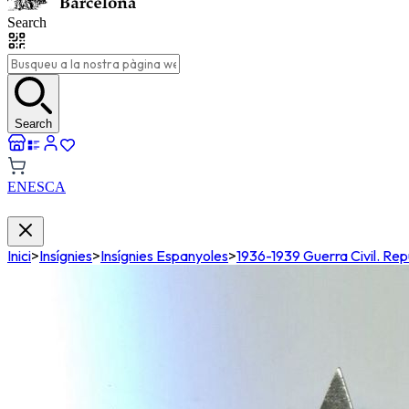
Search
Search
EN
ES
CA
Inici
>
Insígnies
>
Insígnies Espanyoles
>
1936-1939 Guerra Civil. Rep