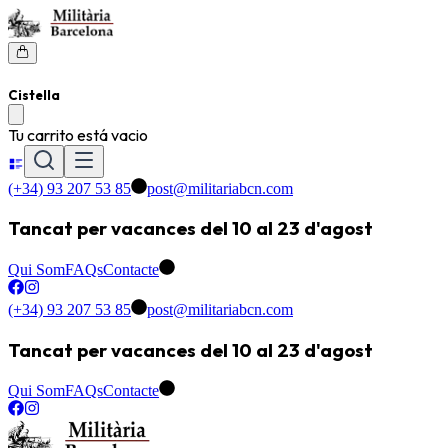
Cistella
Tu carrito está vacio
(+34) 93 207 53 85
post@militariabcn.com
Tancat per vacances del 10 al 23 d'agost
Qui Som
FAQs
Contacte
(+34) 93 207 53 85
post@militariabcn.com
Tancat per vacances del 10 al 23 d'agost
Qui Som
FAQs
Contacte