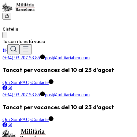
Cistella
Tu carrito está vacio
(+34) 93 207 53 85
post@militariabcn.com
Tancat per vacances del 10 al 23 d'agost
Qui Som
FAQs
Contacte
(+34) 93 207 53 85
post@militariabcn.com
Tancat per vacances del 10 al 23 d'agost
Qui Som
FAQs
Contacte