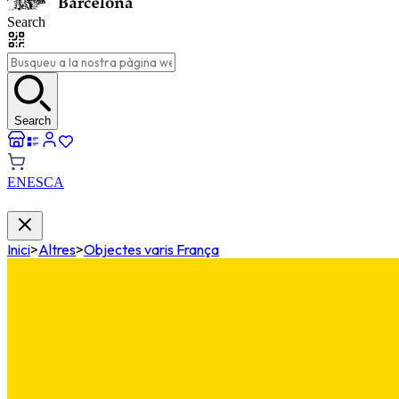
Search
Search
EN
ES
CA
Inici
>
Altres
>
Objectes varis França