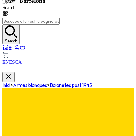
Search
Search
EN
ES
CA
Inici
>
Armes blanques
>
Baionetes post 1945