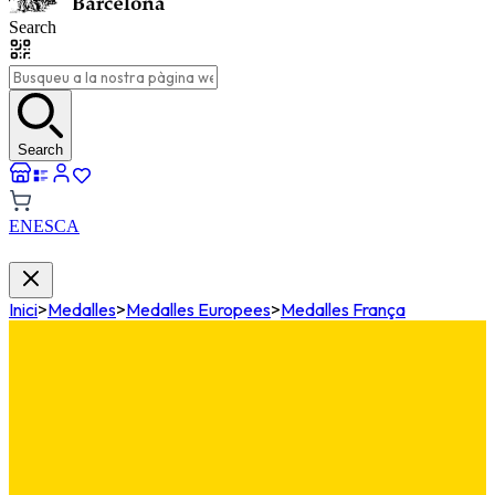
Search
Search
EN
ES
CA
Inici
>
Medalles
>
Medalles Europees
>
Medalles França