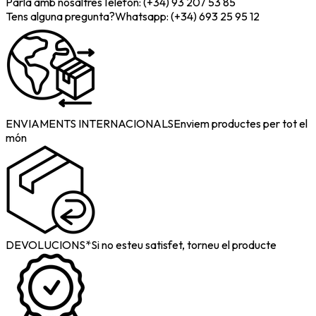
Parla amb nosaltres
Telèfon: (+34) 93 207 53 85
Tens alguna pregunta?
Whatsapp: (+34) 693 25 95 12
ENVIAMENTS INTERNACIONALS
Enviem productes per tot el
món
DEVOLUCIONS*
Si no esteu satisfet, torneu el producte