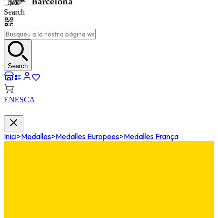
Search
Search
EN
ES
CA
Inici
>
Medalles
>
Medalles Europees
>
Medalles França