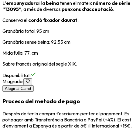
L’
empunyadura
i la
beina
tenen el mateix
número de sèrie
“13095”
, a més de diversos
punxons d’acceptació
.
Conserva el
cordó fixador daurat
.
Grandària total: 95 cm
Grandària sense beina: 92,55 cm
Mida fulla: 77, cm
Sabre francès original del segle XIX.
Disponibilitat
:
M'agrada
:
Afegir al Carret
Proceso del metodo de pago
Després de fer la compra t'escriurem per fer el pagament. Es
pot pagar amb Transferència Bancària o PayPal (+4%). El cost
d'enviament a Espanya és a partir de 6€ i l'Internacional +15€.