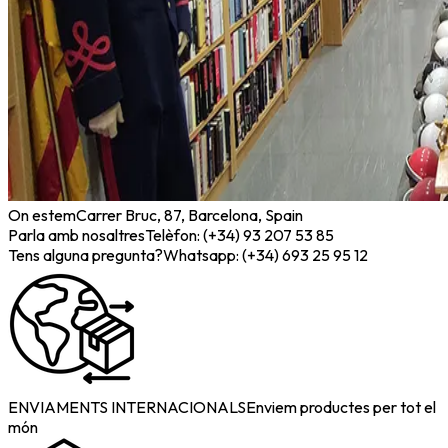
On estem
Carrer Bruc, 87, Barcelona, Spain
Parla amb nosaltres
Telèfon: (+34) 93 207 53 85
Tens alguna pregunta?
Whatsapp: (+34) 693 25 95 12
ENVIAMENTS INTERNACIONALS
Enviem productes per tot el
món