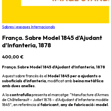
Sabres i espases Internacionals
França. Sabre Model 1845 d’Ajudant
d’Infanteria, 1878
400,00 €
França. Sabre Model 1845 d’Ajudant d’Infanteria, 1878
Aquest sabre francès és el
Model 1845 per a ajudants o
suboficials d’infanteria
, modificat amb
beina metàl·lica
amb dues anelles
.
A la
contrafulla
presenta el marcatge: “Manufacture d’Armes
de Châtellerault – Juillet 1878 – d’Adjudant d’Infanterie modèle
1845”, en referència al
fabricant
,
any de fabricació
i
model
.