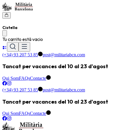
Cistella
Tu carrito está vacio
(+34) 93 207 53 85
post@militariabcn.com
Tancat per vacances del 10 al 23 d'agost
Qui Som
FAQs
Contacte
(+34) 93 207 53 85
post@militariabcn.com
Tancat per vacances del 10 al 23 d'agost
Qui Som
FAQs
Contacte