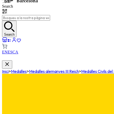
Search
Search
EN
ES
CA
Inici
>
Medalles
>
Medalles alemanyes III Reich
>
Medalles Civils del 