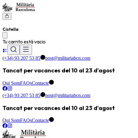
Cistella
Tu carrito está vacio
(+34) 93 207 53 85
post@militariabcn.com
Tancat per vacances del 10 al 23 d'agost
Qui Som
FAQs
Contacte
(+34) 93 207 53 85
post@militariabcn.com
Tancat per vacances del 10 al 23 d'agost
Qui Som
FAQs
Contacte