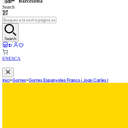
Search
Search
EN
ES
CA
Inici
>
Gorres
>
Gorres Espanyoles Franco i Joan Carles I