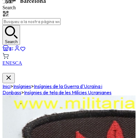
Search
Search
EN
ES
CA
Inici
>
Insígnies
>
Insígnies de la Guerra d'Ucraïna i
Donbass
>
Insígnies de tela de les Milícies Ucranianes