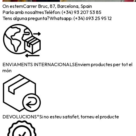
On estem
Carrer Bruc, 87, Barcelona, Spain
Parla amb nosaltres
Telèfon: (+34) 93 207 53 85
Tens alguna pregunta?
Whatsapp: (+34) 693 25 95 12
ENVIAMENTS INTERNACIONALS
Enviem productes per tot el
món
DEVOLUCIONS*
Si no esteu satisfet, torneu el producte