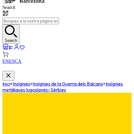
Search
Search
EN
ES
CA
Inici
>
Insígnies
>
Insígnies de la Guerra dels Balcans
>
Insígnies
metàliques Iugoslaves i Sèrbies