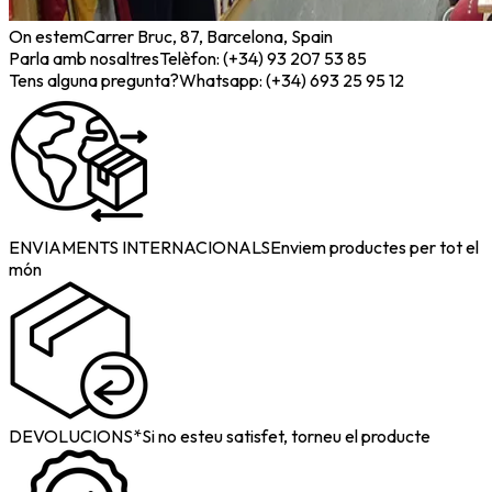
On estem
Carrer Bruc, 87, Barcelona, Spain
Parla amb nosaltres
Telèfon: (+34) 93 207 53 85
Tens alguna pregunta?
Whatsapp: (+34) 693 25 95 12
ENVIAMENTS INTERNACIONALS
Enviem productes per tot el
món
DEVOLUCIONS*
Si no esteu satisfet, torneu el producte