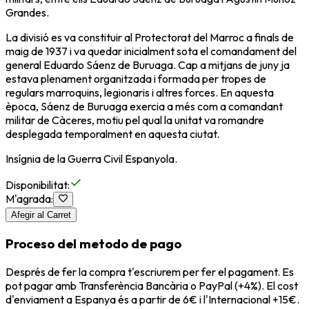
Grandes.
La divisió es va constituir al Protectorat del Marroc a finals de
maig de 1937 i va quedar inicialment sota el comandament del
general Eduardo Sáenz de Buruaga. Cap a mitjans de juny ja
estava plenament organitzada i formada per tropes de
regulars marroquins, legionaris i altres forces. En aquesta
època, Sáenz de Buruaga exercia a més com a comandant
militar de Càceres, motiu pel qual la unitat va romandre
desplegada temporalment en aquesta ciutat.
Insígnia de la Guerra Civil Espanyola.
Disponibilitat
:
M'agrada
:
Afegir al Carret
Proceso del metodo de pago
Després de fer la compra t'escriurem per fer el pagament. Es
pot pagar amb Transferència Bancària o PayPal (+4%). El cost
d'enviament a Espanya és a partir de 6€ i l'Internacional +15€.