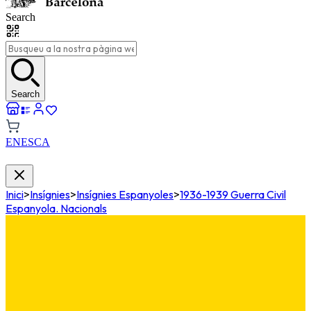
Search
Search
EN
ES
CA
Inici
>
Insígnies
>
Insígnies Espanyoles
>
1936-1939 Guerra Civil
Espanyola. Nacionals