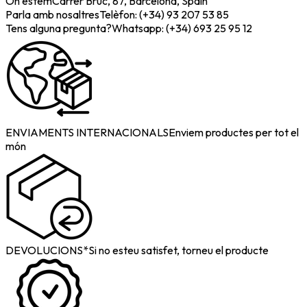
On estem
Carrer Bruc, 87, Barcelona, Spain
Parla amb nosaltres
Telèfon: (+34) 93 207 53 85
Tens alguna pregunta?
Whatsapp: (+34) 693 25 95 12
ENVIAMENTS INTERNACIONALS
Enviem productes per tot el
món
DEVOLUCIONS*
Si no esteu satisfet, torneu el producte