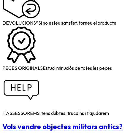
DEVOLUCIONS*
Si no esteu satisfet, torneu el producte
PECES ORIGINALS
Estudi minuciós de totes les peces
T'ASSESSOREM
Si tens dubtes, truca'ns i t'ajudarem
Vols vendre objectes militars antics?