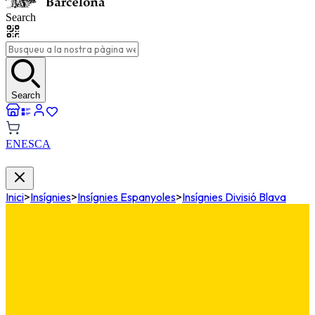
Search
Search
EN
ES
CA
Inici
>
Insígnies
>
Insígnies Espanyoles
>
Insígnies Divisió Blava