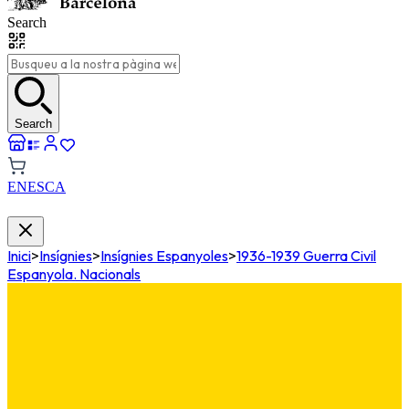
Search
Search
EN
ES
CA
Inici
>
Insígnies
>
Insígnies Espanyoles
>
1936-1939 Guerra Civil
Espanyola. Nacionals