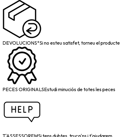
DEVOLUCIONS*
Si no esteu satisfet, torneu el producte
PECES ORIGINALS
Estudi minuciós de totes les peces
T'ASSESSOREM
Si tens dubtes, truca'ns i t'ajudarem