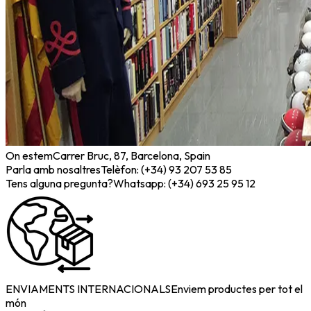
On estem
Carrer Bruc, 87, Barcelona, Spain
Parla amb nosaltres
Telèfon: (+34) 93 207 53 85
Tens alguna pregunta?
Whatsapp: (+34) 693 25 95 12
ENVIAMENTS INTERNACIONALS
Enviem productes per tot el
món