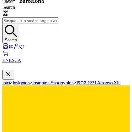
Search
Search
EN
ES
CA
Inici
>
Insígnies
>
Insígnies Espanyoles
>
1902-1931 Alfonso XIII