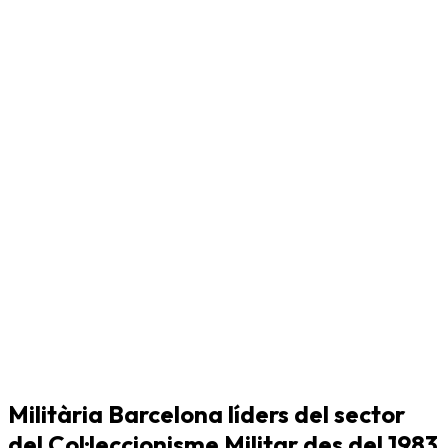
Militària Barcelona líders del sector
del Col·leccionisme Militar des del 1983