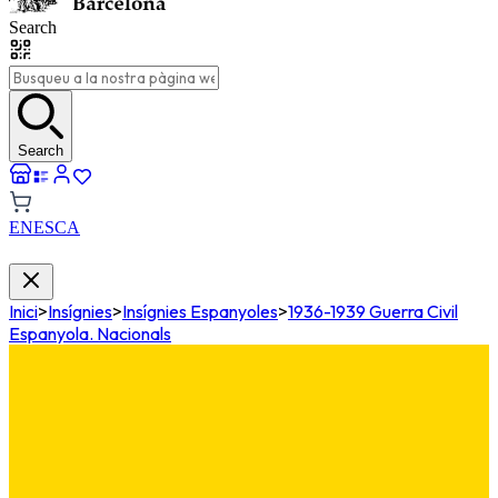
Search
Search
EN
ES
CA
Inici
>
Insígnies
>
Insígnies Espanyoles
>
1936-1939 Guerra Civil
Espanyola. Nacionals