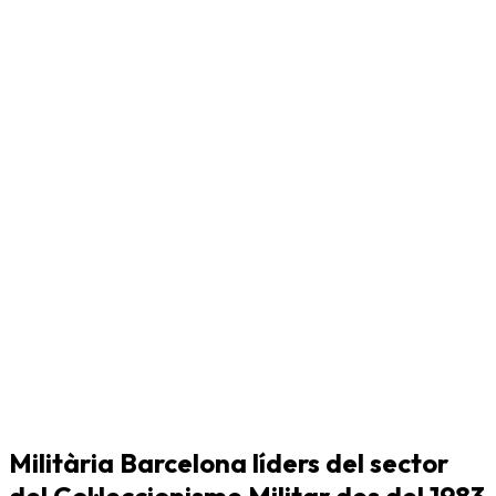
Militària Barcelona líders del sector
del Col·leccionisme Militar des del 1983