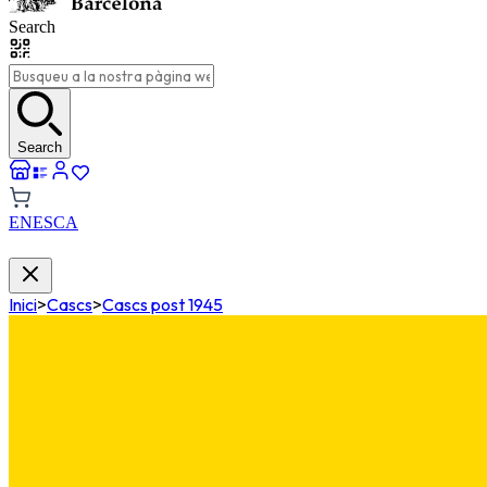
Search
Search
EN
ES
CA
Inici
>
Cascs
>
Cascs post 1945