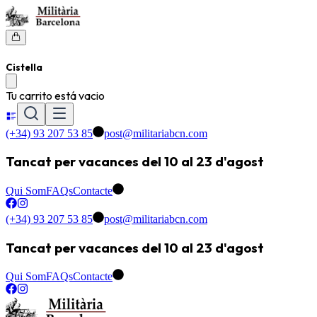
Cistella
Tu carrito está vacio
(+34) 93 207 53 85
post@militariabcn.com
Tancat per vacances del 10 al 23 d'agost
Qui Som
FAQs
Contacte
(+34) 93 207 53 85
post@militariabcn.com
Tancat per vacances del 10 al 23 d'agost
Qui Som
FAQs
Contacte