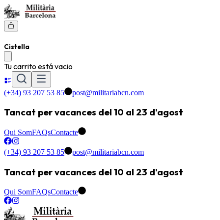
Cistella
Tu carrito está vacio
(+34) 93 207 53 85
post@militariabcn.com
Tancat per vacances del 10 al 23 d'agost
Qui Som
FAQs
Contacte
(+34) 93 207 53 85
post@militariabcn.com
Tancat per vacances del 10 al 23 d'agost
Qui Som
FAQs
Contacte