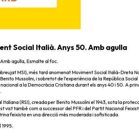
ent Social Italià. Anys 50. Amb agulla
. Amb agulla, Esmalte al foc.
abreujat MSI), més tard anomenat Moviment Social Italià-Dreta Nacio
enito Mussolini, i sobretot de l’experiència de la República Social It
acional a la Democràcia Cristiana durant els anys 40 i 50. A princip
.
al Italiana (RSI), creada per Benito Mussolini el 1943, sota la protec
st vist també com a successor del PFR i del Partit Nacional Feixista
octrina feixista en una direcció més moderada i sofisticada.
l 1995.