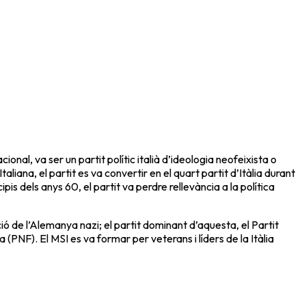
nal, va ser un partit polític italià d’ideologia neofeixista o
aliana, el partit es va convertir en el quart partit d’Itàlia durant
is dels anys 60, el partit va perdre rellevància a la política
ció de l’Alemanya nazi; el partit dominant d’aquesta, el Partit
 (PNF). El MSI es va formar per veterans i líders de la Itàlia