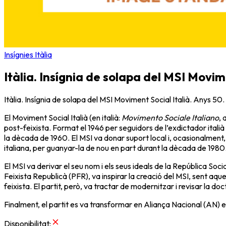
Insígnies Itàlia
Itàlia. Insígnia de solapa del MSI Movim
Itàlia. Insígnia de solapa del MSI Moviment Social Italià. Anys 50
El Moviment Social Italià (en italià:
Movimento Sociale Italiano
, 
post-feixista. Format el 1946 per seguidors de l’exdictador italià B
la dècada de 1960. El MSI va donar suport local i, ocasionalment, n
italiana, per guanyar-la de nou en part durant la dècada de 1980
El MSI va derivar el seu nom i els seus ideals de la República Soci
Feixista Republicà (PFR), va inspirar la creació del MSI, sent aque
feixista. El partit, però, va tractar de modernitzar i revisar la d
Finalment, el partit es va transformar en Aliança Nacional (AN) e
Disponibilitat
: