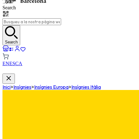
Search
Search
EN
ES
CA
Inici
>
Insígnies
>
Insígnies Europa
>
Insígnies Itàlia