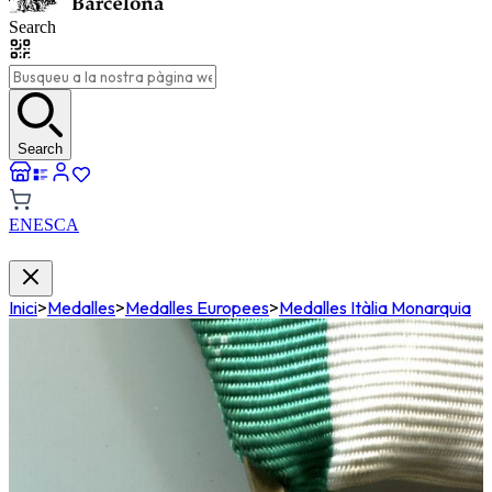
Search
Search
EN
ES
CA
Inici
>
Medalles
>
Medalles Europees
>
Medalles Itàlia Monarquia