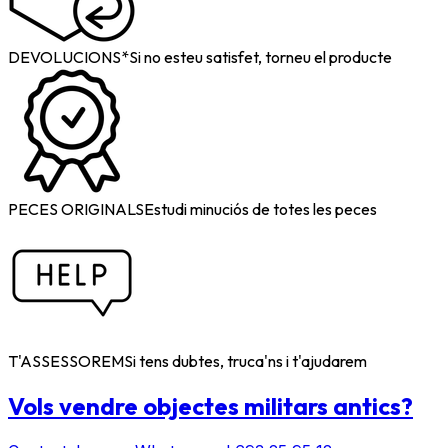
DEVOLUCIONS*
Si no esteu satisfet, torneu el producte
PECES ORIGINALS
Estudi minuciós de totes les peces
T'ASSESSOREM
Si tens dubtes, truca'ns i t'ajudarem
Vols vendre objectes militars antics?