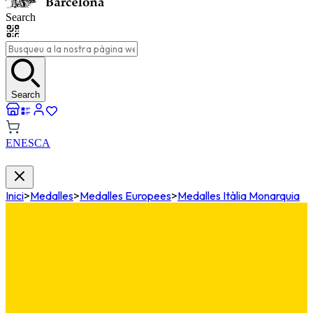
Search
Search
EN
ES
CA
Inici
>
Medalles
>
Medalles Europees
>
Medalles Itàlia Monarquia