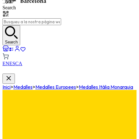
Search
Search
EN
ES
CA
Inici
>
Medalles
>
Medalles Europees
>
Medalles Itàlia Monarquia