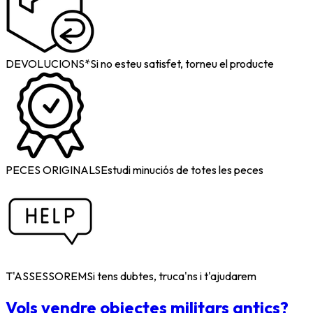
DEVOLUCIONS*
Si no esteu satisfet, torneu el producte
PECES ORIGINALS
Estudi minuciós de totes les peces
T'ASSESSOREM
Si tens dubtes, truca'ns i t'ajudarem
Vols vendre objectes militars antics?