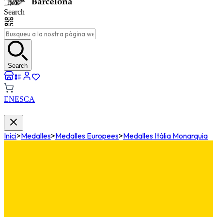
Search
Search
EN
ES
CA
Inici
>
Medalles
>
Medalles Europees
>
Medalles Itàlia Monarquia