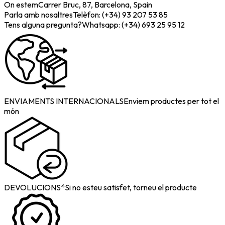
On estem
Carrer Bruc, 87, Barcelona, Spain
Parla amb nosaltres
Telèfon: (+34) 93 207 53 85
Tens alguna pregunta?
Whatsapp: (+34) 693 25 95 12
ENVIAMENTS INTERNACIONALS
Enviem productes per tot el
món
DEVOLUCIONS*
Si no esteu satisfet, torneu el producte