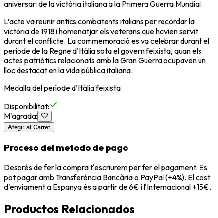
aniversari de la victòria italiana a la
Primera Guerra Mundial
.
L’acte va reunir antics combatents italians per recordar la
victòria de 1918 i homenatjar els veterans que havien servit
durant el conflicte. La commemoració es va celebrar durant el
període de la
Regne d’Itàlia
sota el govern feixista, quan els
actes patriòtics relacionats amb la Gran Guerra ocupaven un
lloc destacat en la vida pública italiana.
Medalla del període d’Itàlia feixista.
Disponibilitat
:
M'agrada
:
Afegir al Carret
Proceso del metodo de pago
Després de fer la compra t'escriurem per fer el pagament. Es
pot pagar amb Transferència Bancària o PayPal (+4%). El cost
d'enviament a Espanya és a partir de 6€ i l'Internacional +15€.
Productos Relacionados