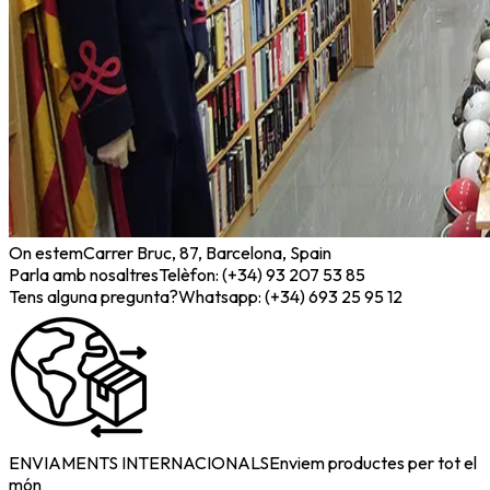
On estem
Carrer Bruc, 87, Barcelona, Spain
Parla amb nosaltres
Telèfon: (+34) 93 207 53 85
Tens alguna pregunta?
Whatsapp: (+34) 693 25 95 12
ENVIAMENTS INTERNACIONALS
Enviem productes per tot el
món