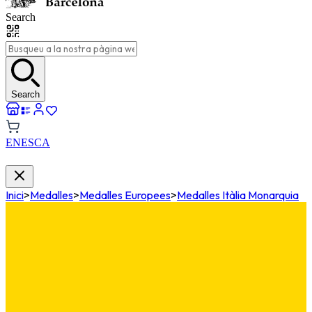
Search
Search
EN
ES
CA
Inici
>
Medalles
>
Medalles Europees
>
Medalles Itàlia Monarquia