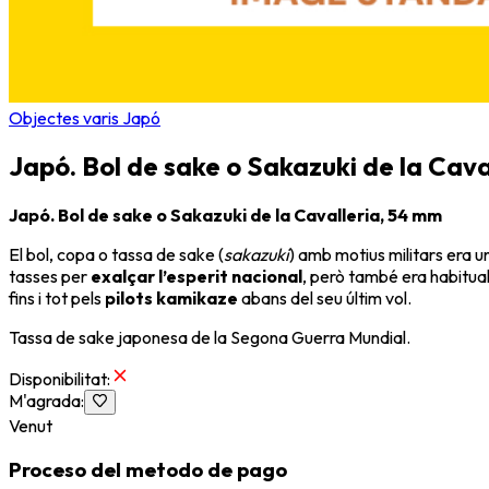
Objectes varis Japó
Japó. Bol de sake o Sakazuki de la Cav
Japó. Bol de sake o Sakazuki de la Cavalleria, 54 mm
El bol, copa o tassa de sake (
sakazuki
) amb motius militars era u
tasses per
exalçar l’esperit nacional
, però també era habitual
fins i tot pels
pilots kamikaze
abans del seu últim vol.
Tassa de sake japonesa de la
Segona Guerra Mundial
.
Disponibilitat
:
M'agrada
:
Venut
Proceso del metodo de pago