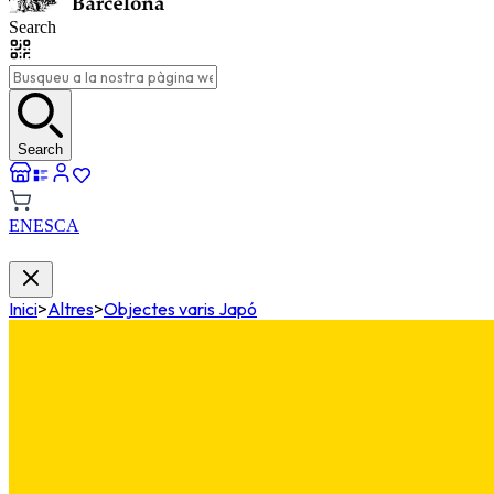
Search
Search
EN
ES
CA
Inici
>
Altres
>
Objectes varis Japó