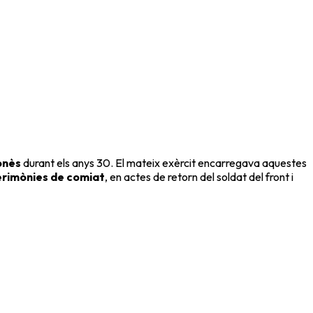
onès
durant els anys 30. El mateix exèrcit encarregava aquestes
erimònies de comiat
, en actes de retorn del soldat del front i