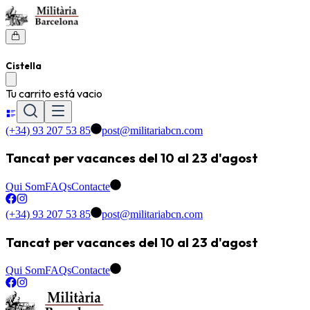
Cistella
Tu carrito está vacio
(+34) 93 207 53 85
post@militariabcn.com
Tancat per vacances del 10 al 23 d'agost
Qui Som
FAQs
Contacte
(+34) 93 207 53 85
post@militariabcn.com
Tancat per vacances del 10 al 23 d'agost
Qui Som
FAQs
Contacte