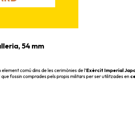
alleria, 54 mm
n element comú dins de les cerimònies de l’
Exèrcit Imperial Jap
 que fossin comprades pels propis militars per ser utilitzades en
c