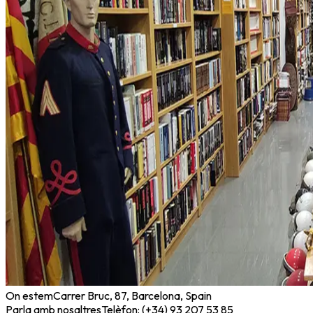
On estem
Carrer Bruc, 87, Barcelona, Spain
Parla amb nosaltres
Telèfon: (+34) 93 207 53 85