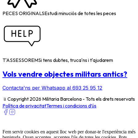
PECES ORIGINALS
Estudi minuciós de totes les peces
T'ASSESSOREM
Si tens dubtes, truca'ns i t'ajudarem
Vols vendre objectes militars antics?
Contacta'ns per Whatsapp al 693 25 95 12
﹫
Copyright 2026 Militaria Barcelona - Tots els drets reservats
Política de privacitat
Termes i condicions d’ús
Fem servir cookies en aquest lloc web per donar-te l'experiència més
beniguda. Quan acceptes, acceptes l'ús de totes les cookies. Pots