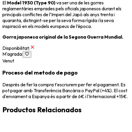
El
Model 1930 (Type 90)
va ser una de les gorres
reglamentàries emprades pels oficials japonesos durant els
principals conflictes de l’Imperi del Japó als anys trenta i
quaranta, distingint-se per la seva forma rígida i la seva
inspiració en els models europeus de l’època.
Gorra japonesa original de la Segona Guerra Mundial.
Disponibilitat
:
M'agrada
:
Venut
Proceso del metodo de pago
Després de fer la compra t'escriurem per fer el pagament. Es
pot pagar amb Transferència Bancària o PayPal (+4%). El cost
d'enviament a Espanya és a partir de 6€ i l'Internacional +15€.
Productos Relacionados