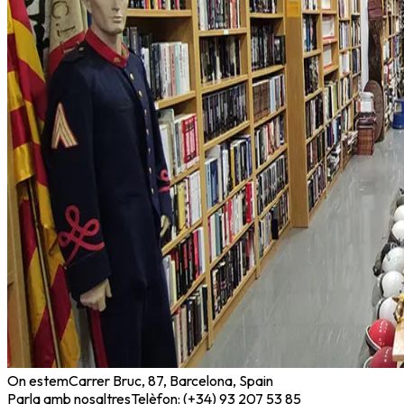
On estem
Carrer Bruc, 87, Barcelona, Spain
Parla amb nosaltres
Telèfon: (+34) 93 207 53 85