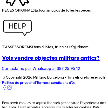
PECES ORIGINALS
Estudi minuciós de totes les peces
T'ASSESSOREM
Si tens dubtes, truca'ns i t'ajudarem
Vols vendre objectes militars antics?
Contacta'ns per Whatsapp al 693 25 95 12
﹫
Copyright 2026 Militaria Barcelona - Tots els drets reservats
Política de privacitat
Termes i condicions d’ús
Fem servir cookies en aquest lloc web per donar-te l'experiència més
beniguda. Quan acceptes, acceptes l'ús de totes les cookies. Pots