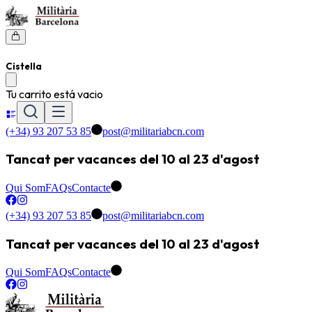
Cistella
Tu carrito está vacio
(+34) 93 207 53 85
post@militariabcn.com
Tancat per vacances del 10 al 23 d'agost
Qui Som
FAQs
Contacte
(+34) 93 207 53 85
post@militariabcn.com
Tancat per vacances del 10 al 23 d'agost
Qui Som
FAQs
Contacte