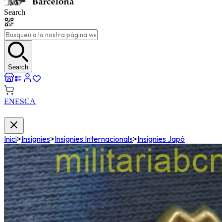
Search
Search
EN
ES
CA
Inici
>
Insígnies
>
Insígnies Internacionals
>
Insígnies Japó