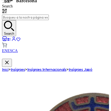
Search
Search
EN
ES
CA
Inici
>
Insígnies
>
Insígnies Internacionals
>
Insígnies Japó