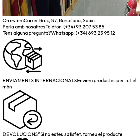
On estem
Carrer Bruc, 87, Barcelona, Spain
Parla amb nosaltres
Telèfon: (+34) 93 207 53 85
Tens alguna pregunta?
Whatsapp: (+34) 693 25 95 12
ENVIAMENTS INTERNACIONALS
Enviem productes per tot el
món
DEVOLUCIONS*
Si no esteu satisfet, torneu el producte