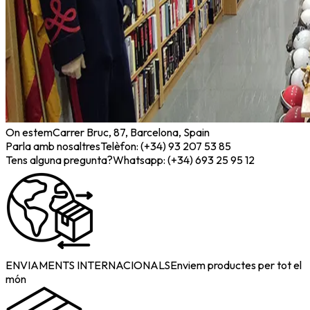
On estem
Carrer Bruc, 87, Barcelona, Spain
Parla amb nosaltres
Telèfon: (+34) 93 207 53 85
Tens alguna pregunta?
Whatsapp: (+34) 693 25 95 12
ENVIAMENTS INTERNACIONALS
Enviem productes per tot el
món