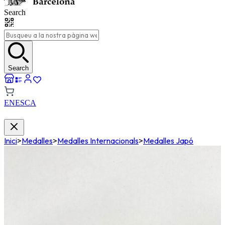
Search
Search
EN
ES
CA
Inici
>
Medalles
>
Medalles Internacionals
>
Medalles Japó