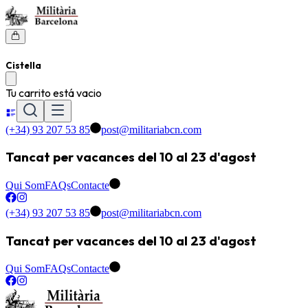
Cistella
Tu carrito está vacio
(+34) 93 207 53 85
post@militariabcn.com
Tancat per vacances del 10 al 23 d'agost
Qui Som
FAQs
Contacte
(+34) 93 207 53 85
post@militariabcn.com
Tancat per vacances del 10 al 23 d'agost
Qui Som
FAQs
Contacte