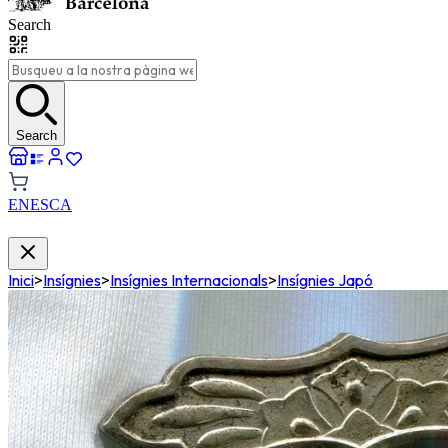
Search
Search
EN
ES
CA
Inici
>
Insígnies
>
Insígnies Internacionals
>
Insígnies Japó