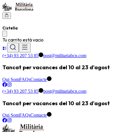
Cistella
Tu carrito está vacio
(+34) 93 207 53 85
post@militariabcn.com
Tancat per vacances del 10 al 23 d'agost
Qui Som
FAQs
Contacte
(+34) 93 207 53 85
post@militariabcn.com
Tancat per vacances del 10 al 23 d'agost
Qui Som
FAQs
Contacte