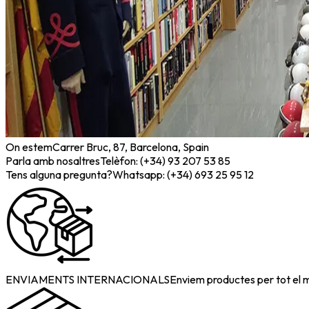
On estem
Carrer Bruc, 87, Barcelona, Spain
Parla amb nosaltres
Telèfon: (+34) 93 207 53 85
Tens alguna pregunta?
Whatsapp: (+34) 693 25 95 12
ENVIAMENTS INTERNACIONALS
Enviem productes per tot el 