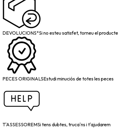
DEVOLUCIONS*
Si no esteu satisfet, torneu el producte
PECES ORIGINALS
Estudi minuciós de totes les peces
T'ASSESSOREM
Si tens dubtes, truca'ns i t'ajudarem