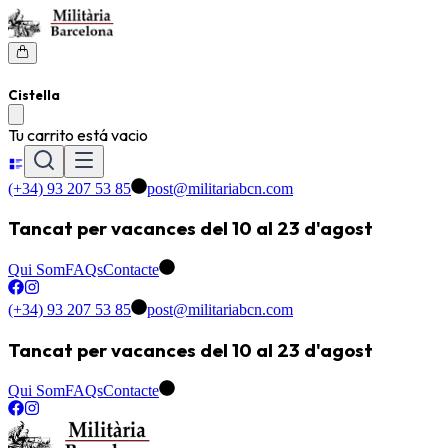
Cistella
Tu carrito está vacio
(+34) 93 207 53 85
post@militariabcn.com
Tancat per vacances del 10 al 23 d'agost
Qui Som
FAQs
Contacte
(+34) 93 207 53 85
post@militariabcn.com
Tancat per vacances del 10 al 23 d'agost
Qui Som
FAQs
Contacte