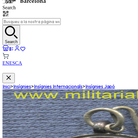
Search
Search
EN
ES
CA
Inici
>
Insígnies
>
Insígnies Internacionals
>
Insígnies Japó