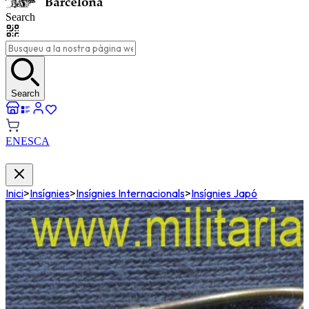
Search
Search
EN
ES
CA
Inici
>
Insígnies
>
Insígnies Internacionals
>
Insígnies Japó