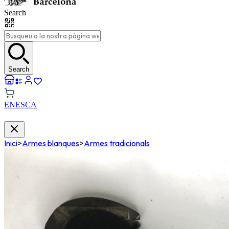
Search
Search
EN
ES
CA
Inici
>
Armes blanques
>
Armes tradicionals