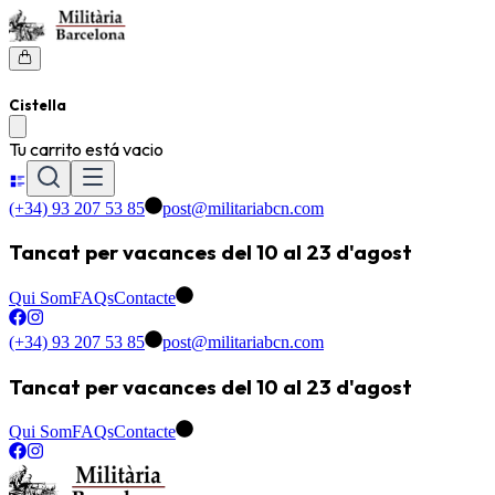
Cistella
Tu carrito está vacio
(+34) 93 207 53 85
post@militariabcn.com
Tancat per vacances del 10 al 23 d'agost
Qui Som
FAQs
Contacte
(+34) 93 207 53 85
post@militariabcn.com
Tancat per vacances del 10 al 23 d'agost
Qui Som
FAQs
Contacte