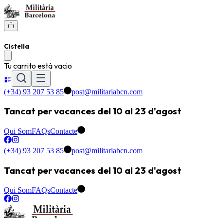
Cistella
Tu carrito está vacio
(+34) 93 207 53 85
post@militariabcn.com
Tancat per vacances del 10 al 23 d'agost
Qui Som
FAQs
Contacte
(+34) 93 207 53 85
post@militariabcn.com
Tancat per vacances del 10 al 23 d'agost
Qui Som
FAQs
Contacte