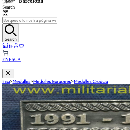
Search
Search
EN
ES
CA
Inici
>
Medalles
>
Medalles Europees
>
Medalles Croàcia