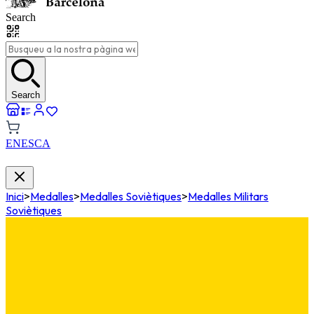
Search
Search
EN
ES
CA
Inici
>
Medalles
>
Medalles Soviètiques
>
Medalles Militars
Soviètiques