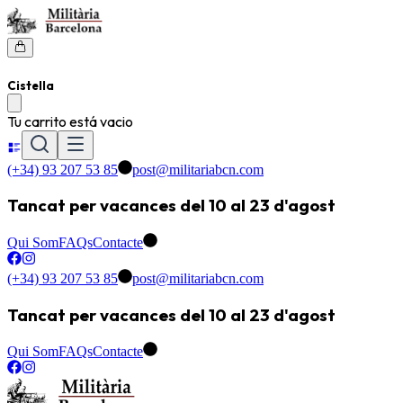
Cistella
Tu carrito está vacio
(+34) 93 207 53 85
post@militariabcn.com
Tancat per vacances del 10 al 23 d'agost
Qui Som
FAQs
Contacte
(+34) 93 207 53 85
post@militariabcn.com
Tancat per vacances del 10 al 23 d'agost
Qui Som
FAQs
Contacte