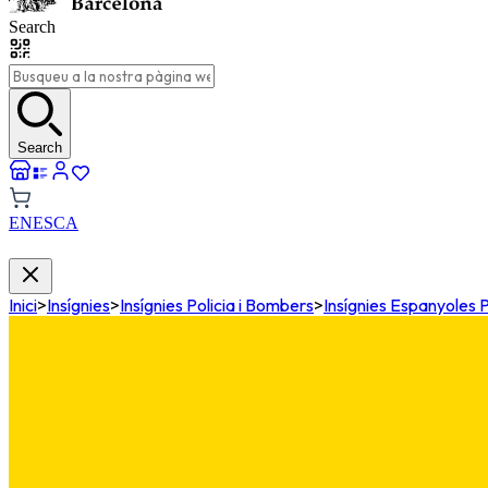
Search
Search
EN
ES
CA
Inici
>
Insígnies
>
Insígnies Policia i Bombers
>
Insígnies Espanyoles P