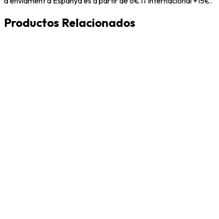
d'enviament a Espanya és a partir de 6€ i l'Internacional +15€.
Productos Relacionados