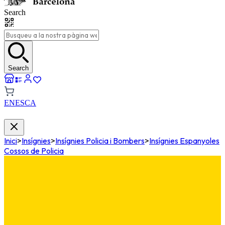
Search
Search
EN
ES
CA
Inici
>
Insígnies
>
Insígnies Policia i Bombers
>
Insígnies Espanyoles
Cossos de Policia