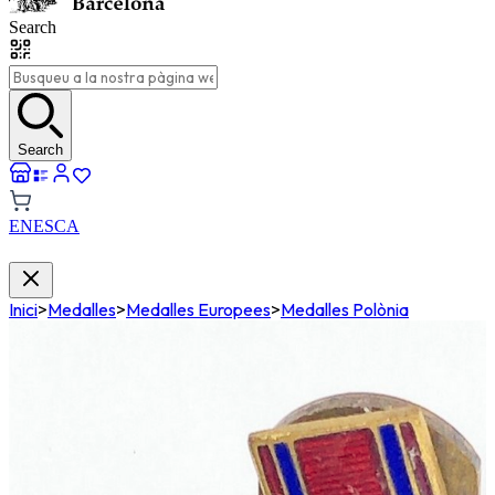
Search
Search
EN
ES
CA
Inici
>
Medalles
>
Medalles Europees
>
Medalles Polònia