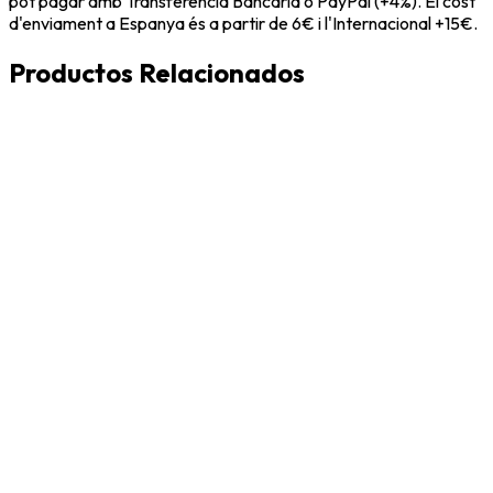
pot pagar amb Transferència Bancària o PayPal (+4%). El cost
d'enviament a Espanya és a partir de 6€ i l'Internacional +15€.
Productos Relacionados