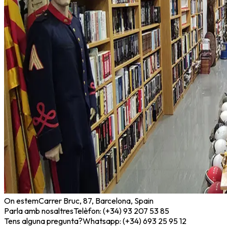
On estem
Carrer Bruc, 87, Barcelona, Spain
Parla amb nosaltres
Telèfon: (+34) 93 207 53 85
Tens alguna pregunta?
Whatsapp: (+34) 693 25 95 12