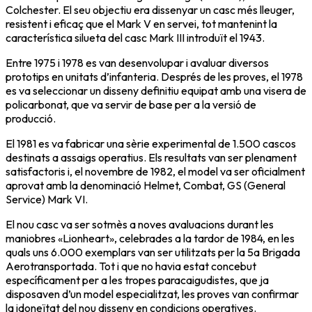
Colchester. El seu objectiu era dissenyar un casc més lleuger,
resistent i eficaç que el Mark V en servei, tot mantenint la
característica silueta del casc Mark III introduït el 1943.
Entre 1975 i 1978 es van desenvolupar i avaluar diversos
prototips en unitats d’infanteria. Després de les proves, el 1978
es va seleccionar un disseny definitiu equipat amb una visera de
policarbonat, que va servir de base per a la versió de
producció.
El 1981 es va fabricar una sèrie experimental de 1.500 cascos
destinats a assaigs operatius. Els resultats van ser plenament
satisfactoris i, el novembre de 1982, el model va ser oficialment
aprovat amb la denominació Helmet, Combat, GS (General
Service) Mark VI.
El nou casc va ser sotmès a noves avaluacions durant les
maniobres «Lionheart», celebrades a la tardor de 1984, en les
quals uns 6.000 exemplars van ser utilitzats per la 5a Brigada
Aerotransportada. Tot i que no havia estat concebut
específicament per a les tropes paracaigudistes, que ja
disposaven d’un model especialitzat, les proves van confirmar
la idoneïtat del nou disseny en condicions operatives.