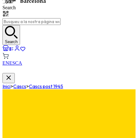
Search
Search
EN
ES
CA
Inici
>
Cascs
>
Cascs post 1945