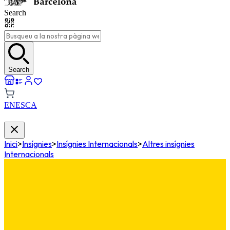
Search
Search
EN
ES
CA
Inici
>
Insígnies
>
Insígnies Internacionals
>
Altres insígnies
Internacionals