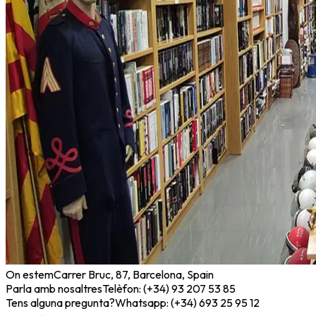
On estem
Carrer Bruc, 87, Barcelona, Spain
Parla amb nosaltres
Telèfon: (+34) 93 207 53 85
Tens alguna pregunta?
Whatsapp: (+34) 693 25 95 12