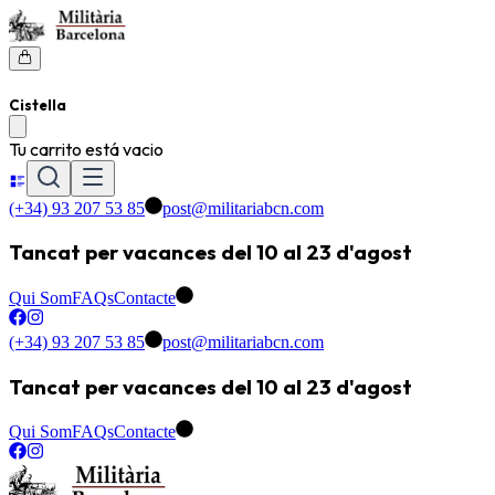
Cistella
Tu carrito está vacio
(+34) 93 207 53 85
post@militariabcn.com
Tancat per vacances del 10 al 23 d'agost
Qui Som
FAQs
Contacte
(+34) 93 207 53 85
post@militariabcn.com
Tancat per vacances del 10 al 23 d'agost
Qui Som
FAQs
Contacte