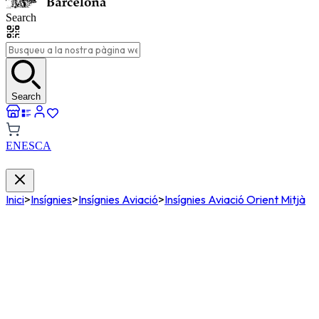
Search
Search
EN
ES
CA
Inici
>
Insígnies
>
Insígnies Aviació
>
Insígnies Aviació Orient Mitjà