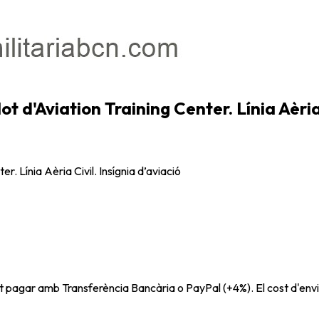
lot d'Aviation Training Center. Línia Aèria
er. Línia Aèria Civil. Insígnia d’aviació
t pagar amb Transferència Bancària o PayPal (+4%). El cost d'envi