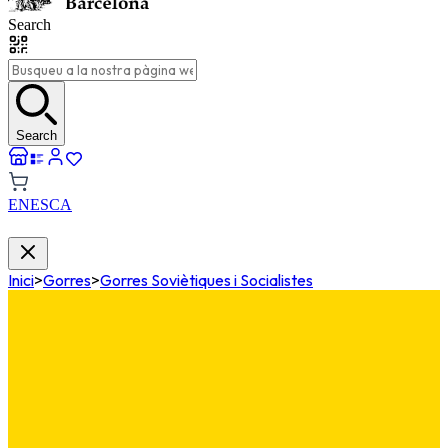
Search
Search
EN
ES
CA
Inici
>
Gorres
>
Gorres Soviètiques i Socialistes