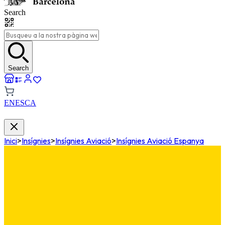
Search
Search
EN
ES
CA
Inici
>
Insígnies
>
Insígnies Aviació
>
Insígnies Aviació Espanya