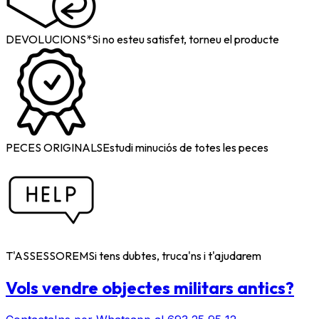
DEVOLUCIONS*
Si no esteu satisfet, torneu el producte
PECES ORIGINALS
Estudi minuciós de totes les peces
T'ASSESSOREM
Si tens dubtes, truca'ns i t'ajudarem
Vols vendre objectes militars antics?