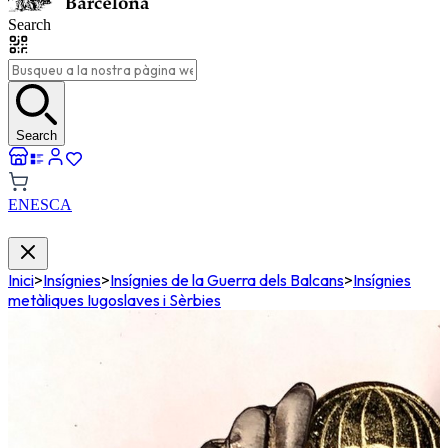
Search
Search
EN
ES
CA
Inici
>
Insígnies
>
Insígnies de la Guerra dels Balcans
>
Insígnies
metàliques Iugoslaves i Sèrbies