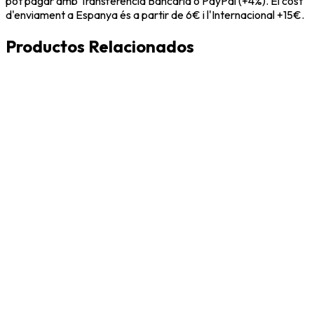
pot pagar amb Transferència Bancària o PayPal (+4%). El cost
d'enviament a Espanya és a partir de 6€ i l'Internacional +15€.
Productos Relacionados