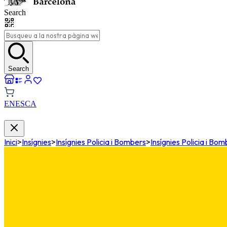
Search
Search
EN
ES
CA
Inici
>
Insígnies
>
Insígnies Policia i Bombers
>
Insígnies Policia i Bo