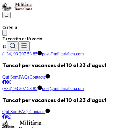
Cistella
Tu carrito está vacio
(+34) 93 207 53 85
post@militariabcn.com
Tancat per vacances del 10 al 23 d'agost
Qui Som
FAQs
Contacte
(+34) 93 207 53 85
post@militariabcn.com
Tancat per vacances del 10 al 23 d'agost
Qui Som
FAQs
Contacte