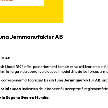
tuna Jernmanufaktur AB
tur AB
h Model 1896 rifle
i posteriorment també es va utilitzar amb el fu
ctint la llarga vida operativa d’aquest model dins de les forces ar
a, corresponent al fabricant
Eskilstuna Jernmanufaktur AB
, ai
reial sueca
, indicatius de la inspecció i acceptació reglamentàrie
e la Segona Guerra Mundial.