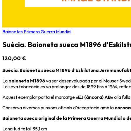
Baionetes Primera Guerra Mundial
Suècia. Baioneta sueca M1896 d'Eskils
120,00 €
Suècia. Baioneta sueca M1896 d’Eskilstuna Jernmanufak
La
baioneta M1896
va ser desenvolupada per al
Mauser Swedis
La seva fabricació es va prolongar des de 1899 fins a 1964, refle
Aquest exemplar porta el marcatge
«EJ (àncora) AB»
a la full
Conserva diversos punxons oficials d’acceptació amb la
corona 
Baioneta sueca original de la Primera Guerra Mundial o d
Longitud total: 35,1 cm