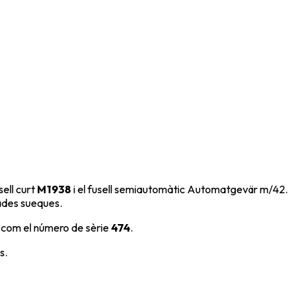
sell curt
M1938
i el fusell semiautomàtic
Automatgevär m/42
.
mades sueques.
xí com el número de sèrie
474
.
s.