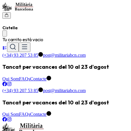
Cistella
Tu carrito está vacio
(+34) 93 207 53 85
post@militariabcn.com
Tancat per vacances del 10 al 23 d'agost
Qui Som
FAQs
Contacte
(+34) 93 207 53 85
post@militariabcn.com
Tancat per vacances del 10 al 23 d'agost
Qui Som
FAQs
Contacte