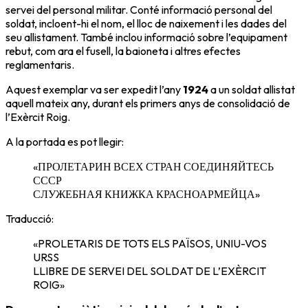
servei del personal militar. Conté informació personal del
soldat, incloent-hi el nom, el lloc de naixement i les dades del
seu allistament. També inclou informació sobre l’equipament
rebut, com ara el fusell, la baioneta i altres efectes
reglamentaris.
Aquest exemplar va ser expedit l’any
1924
a un soldat allistat
aquell mateix any, durant els primers anys de consolidació de
l’
Exèrcit Roig
.
A la portada es pot llegir:
«ПРОЛЕТАРИН ВСЕХ СТРАН СОЕДИНЯЙТЕСЬ
СССР
СЛУЖЕБНАЯ КНИЖКА КРАСНОАРМЕЙЦА»
Traducció:
«PROLETARIS DE TOTS ELS PAÏSOS, UNIU-VOS
URSS
LLIBRE DE SERVEI DEL SOLDAT DE L’EXÈRCIT
ROIG»