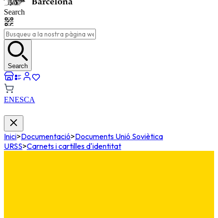
Search
Search
EN
ES
CA
Inici
>
Documentació
>
Documents Unió Soviètica
URSS
>
Carnets i cartilles d'identitat