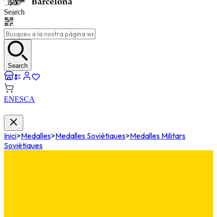
Search
Search
EN
ES
CA
Inici
>
Medalles
>
Medalles Soviètiques
>
Medalles Militars
Soviètiques