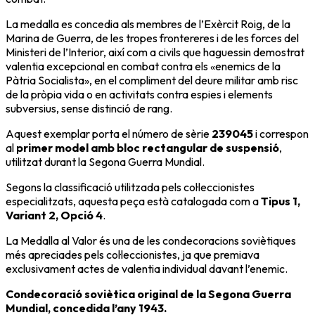
La medalla es concedia als membres de l’
Exèrcit Roig
, de la
Marina de Guerra, de les tropes frontereres i de les forces del
Ministeri de l’Interior, així com a civils que haguessin demostrat
valentia excepcional en combat contra els «enemics de la
Pàtria Socialista», en el compliment del deure militar amb risc
de la pròpia vida o en activitats contra espies i elements
subversius, sense distinció de rang.
Aquest exemplar porta el número de sèrie
239045
i correspon
al
primer model amb bloc rectangular de suspensió
,
utilitzat durant la
Segona Guerra Mundial
.
Segons la classificació utilitzada pels col·leccionistes
especialitzats, aquesta peça està catalogada com a
Tipus 1,
Variant 2, Opció 4
.
La Medalla al Valor és una de les condecoracions soviètiques
més apreciades pels col·leccionistes, ja que premiava
exclusivament actes de valentia individual davant l’enemic.
Condecoració soviètica original de la Segona Guerra
Mundial, concedida l’any 1943.