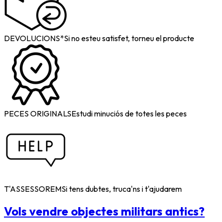
DEVOLUCIONS*
Si no esteu satisfet, torneu el producte
PECES ORIGINALS
Estudi minuciós de totes les peces
T'ASSESSOREM
Si tens dubtes, truca'ns i t'ajudarem
Vols vendre objectes militars antics?