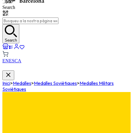
Search
Search
EN
ES
CA
Inici
>
Medalles
>
Medalles Soviètiques
>
Medalles Militars
Soviètiques