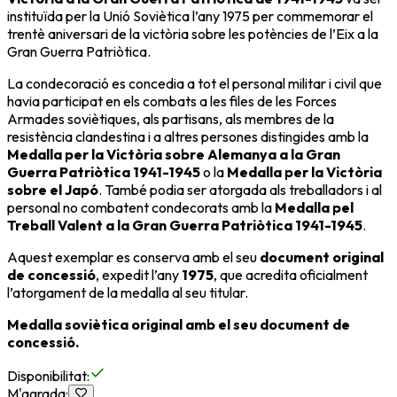
instituïda per la
Unió Soviètica
l’any 1975 per commemorar el
trentè aniversari de la victòria sobre les potències de l’Eix a la
Gran Guerra Patriòtica
.
La condecoració es concedia a tot el personal militar i civil que
havia participat en els combats a les files de les Forces
Armades soviètiques, als partisans, als membres de la
resistència clandestina i a altres persones distingides amb la
Medalla per la Victòria sobre Alemanya a la Gran
Guerra Patriòtica 1941-1945
o la
Medalla per la Victòria
sobre el Japó
. També podia ser atorgada als treballadors i al
personal no combatent condecorats amb la
Medalla pel
Treball Valent a la Gran Guerra Patriòtica 1941-1945
.
Aquest exemplar es conserva amb el seu
document original
de concessió
, expedit l’any
1975
, que acredita oficialment
l’atorgament de la medalla al seu titular.
Medalla soviètica original amb el seu document de
concessió.
Disponibilitat
:
M'agrada
: