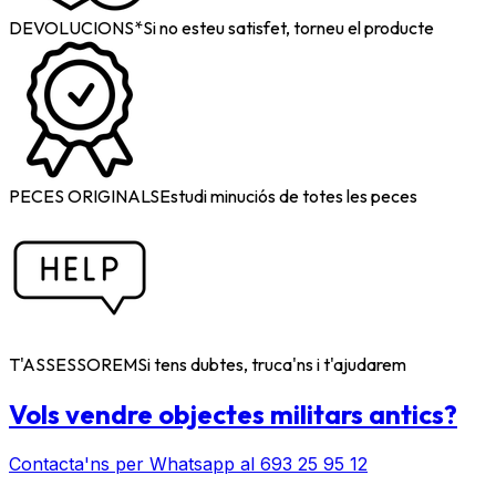
DEVOLUCIONS*
Si no esteu satisfet, torneu el producte
PECES ORIGINALS
Estudi minuciós de totes les peces
T'ASSESSOREM
Si tens dubtes, truca'ns i t'ajudarem
Vols vendre objectes militars antics?
Contacta'ns per Whatsapp al 693 25 95 12